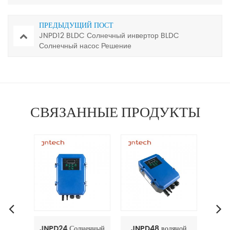
ПРЕДЫДУЩИЙ ПОСТ
JNPD12 BLDC Солнечный инвертор BLDC
Солнечный насос Решение
СВЯЗАННЫЕ ПРОДУКТЫ
DC
JNPD24 Солнечный
JNPD48 водяной
JNP