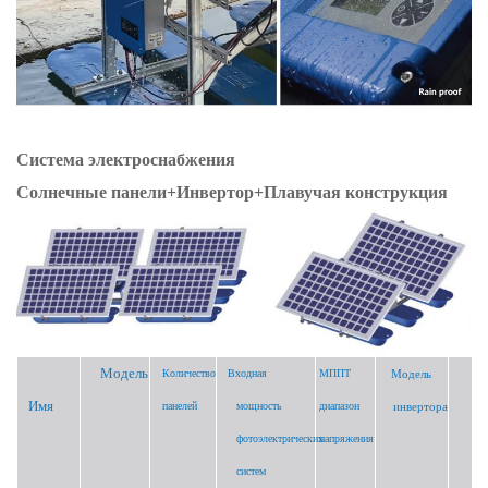
Система электроснабжения
Солнечные панели+Инвертор+Плавучая конструкция
Модель
Количество
Входная
МППТ
Модель
Имя
панелей
мощность
диапазон
инвертора
М
фотоэлектрических
напряжения
а
систем
а