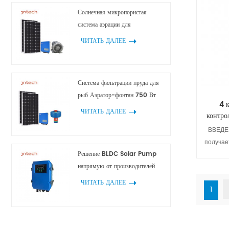
Солнечная микропористая
система аэрации для
аквакультуры
ЧИТАТЬ ДАЛЕЕ
Система фильтрации пруда для
рыб Аэратор-фонтан 750 Вт
4 
1100 Вт 1500 Вт 2200 Вт
ЧИТАТЬ ДАЛЕЕ
контро
ВВЕДЕ
получае
Решение BLDC Solar Pump
тока
напрямую от производителей
преобра
управле
ЧИТАТЬ ДАЛЕЕ
1
от инте
исполь
выходную
солне