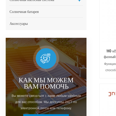
Солнечная батарея
Аксессуары
110 к
фазный
Функции
способ
трехфаз
КАК МЫ МОЖЕМ
сил; 2
ВАМ ПОМОЧЬ
MPPT, эф
вход
Вы можете связаться с нами любым удобным
усовер
для вас способом. Мы доступны 24/7 по
внутр
электронной почте или телефону.
систем