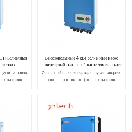
ECH Солнечный
Высоковольтный 4 кВт солнечный насос
 оптовик
инверторный солнечный насос для сельского
хозяйства
лучает энергию
Солнечный насос инвертор получает энергию
лектрических
постоянного тока от фотоэлектрических
в электрическую
элементов и преобразует ее в электрическую
ого насоса. В
энергию для привода водяного насоса. В
ти солнечного
зависимости от интенсивности солнечного
MPPT, инвертор
света, используя алгоритм MPPT, инвертор
али
Просмотреть детали
стоту для
регулирует выходную частоту для
ия солнечной
максимального использования солнечной
энергии.