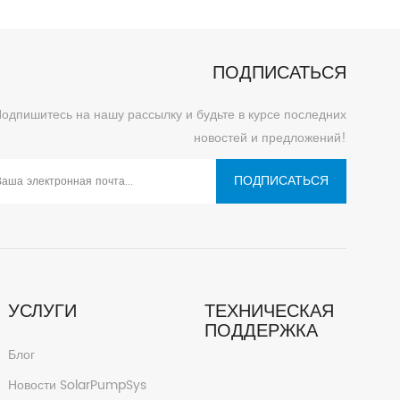
бкий, простой в
инвертор серии SWP — это гибкий, простой в
ый солнечный
использовании и экономичный солнечный
нный компанией
насосный инвертор, выпущенный компанией
ПОДПИСАТЬСЯ
ветствии с
Дневная энергия в соответствии с
требностями
дифференцированными потребностями
одпишитесь на нашу рассылку и будьте в курсе последних
 предоставление
клиентов. Она направлена на предоставление
новостей и предложений!
лексные решения
клиентам экономичных и комплексные решения
ффекту.
по экономическому эффекту.
ПОДПИСАТЬСЯ
УСЛУГИ
ТЕХНИЧЕСКАЯ
ПОДДЕРЖКА
Блог
Новости SolarPumpSys