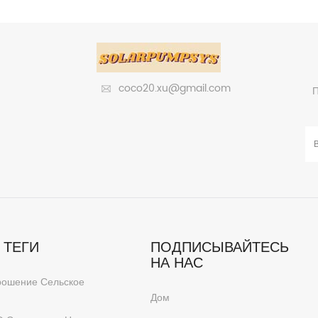
р серии SWP — это гибкий, простой в
инвертор серии SWP — это ги
ьзовании и экономичный солнечный
использовании и экономичн
ый инвертор, выпущенный компанией
насосный инвертор, выпуще
евная энергия в соответствии с
Дневная энергия в соот
еренцированными потребностями
дифференцированными по
coco20.xu@gmail.com
П
в. Она направлена на предоставление
клиентов. Она направлена на
 экономичных и комплексные решения
клиентам экономичных и комп
по экономическому эффекту.
по экономическому э
 ТЕГИ
ПОДПИСЫВАЙТЕСЬ
НА НАС
рошение Сельское
Дом