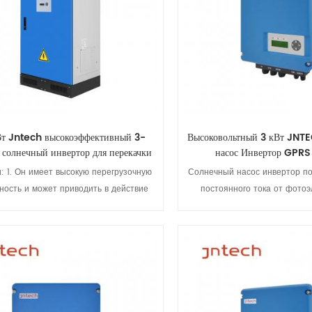
Вт Jntech высокоэффективный 3-
Высоковольтный 3 кВт JNT
 солнечный инвертор для перекачки
насос Инвертор GPRS
воды IP65 широкий MPPT
: 1. Он имеет высокую перегрузочную
Солнечный насос инвертор по
ность и может приводить в действие
постоянного тока от фотоэ
ный насос с мощностью 1:1 лошадиных
элементов и преобразует ее 
. Расширенная динамическая функция
энергию для привода водян
фективность >99%; широкий диапазон
зависимости от интенсивнос
ного напряжения MPPT; 3. Принять
света, используя алгоритм 
Просмотреть детали
Просмотреть дет
шенствованный силовой модуль IGBT,
регулирует выходную ча
и с фильтром переменного тока для
максимального использован
ы с высоким напором; 4. Конструкция
энергии.