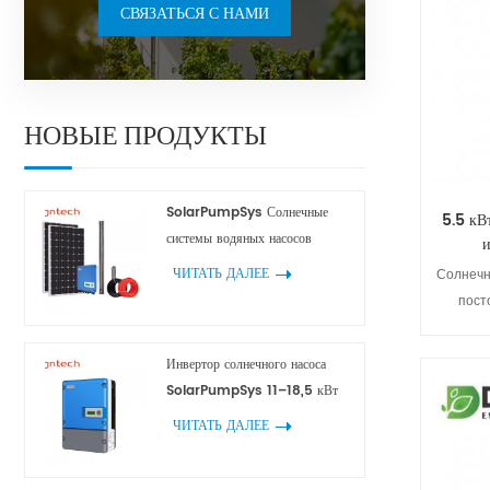
СВЯЗАТЬСЯ С НАМИ
IP21, ре
исполь
мони
запуско
Об
НОВЫЕ ПРОДУКТЫ
коммуна
дополн
SolarPumpSys Солнечные
5.5 кВ
приори
системы водяных насосов
и
номина
ЧИТАТЬ ДАЛЕЕ
Солнечн
кругло
пост
защита
элемент
перегруз
энерг
потеря 
Инвертор солнечного насоса
зависи
коро
SolarPumpSys 11–18,5 кВт
света, 
Полн
ЧИТАТЬ ДАЛЕЕ
ре
работой
макси