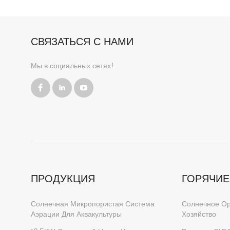
инверто
испол
насосн
СВЯЗАТЬСЯ С НАМИ
Дн
дифф
Мы в социальных сетях!
клиенто
клиентам
ПРОДУКЦИЯ
ГОРЯЧИЕ
Солнечная Микропористая Система
Солнечное О
Аэрации Для Аквакультуры
Хозяйство