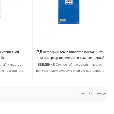
T серии SWP
7,5 кВт серии SWP инвертор постоянного
кВт
тока инвертор переменного тока солнечный
насос
ный инвертор
ВВЕДЕНИЕ Солнечный насосный инвертор
гию постоянного
получает электрическую энергию постоянного
о элемента и
тока от фотоэлектрического элемента и
ую энергию. для
преобразует ее в электрическую энергию. для
 В зависимости
управления водяным насосом. В зависимости
Всего
3
страницы
 света инвертор
от интенсивности солнечного света инвертор
али
Просмотреть детали
ля регулировки
использует алгоритм MPPT для регулировки
но использовать
выходную частоту и максимально использовать
чный насосный
солнечную энергию. Солнечный насосный