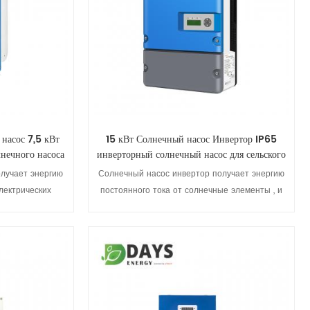
насос 7,5 кВт
15 кВт Солнечный насос Инвертор IP65
лнечного насоса
инверторный солнечный насос для сельского
хозяйства
лучает энергию
Солнечный насос инвертор получает энергию
лектрических
постоянного тока от солнечные элементы , и
в электрическую
преобразует ее в электрическую энергию для
ого насоса. В
привода водяного насоса. В зависимости от
ти солнечного
интенсивности солнечного света, используйте
MPPT, инвертор
алгоритм MPPT, инвертор регулирует выходную
али
Просмотреть детали
стоту для
частоту для максимального использования
ия солнечной
солнечной энергии.