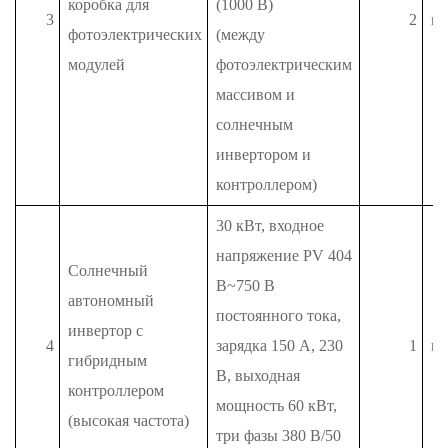
коробка для
(1000 В)
3
2
п
фотоэлектрических
(между
модулей
фотоэлектрическим
массивом и
солнечным
инвертором и
контроллером)
30 кВт, входное
напряжение PV 404
Солнечный
В~750 В
автономный
постоянного тока,
инвертор с
4
зарядка 150 А, 230
1
п
гибридным
В, выходная
контроллером
мощность 60 кВт,
(высокая частота)
три фазы 380 В/50