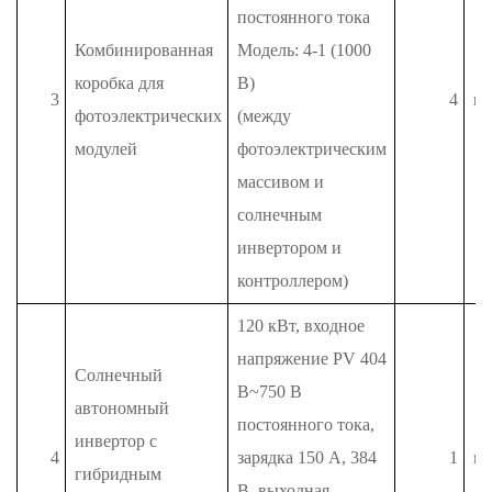
постоянного тока
Комбинированная
Модель: 4-1 (1000
коробка для
В)
3
4
п
фотоэлектрических
(между
модулей
фотоэлектрическим
массивом и
солнечным
инвертором и
контроллером)
120 кВт, входное
напряжение PV 404
Солнечный
В~750 В
автономный
постоянного тока,
инвертор с
4
зарядка 150 А, 384
1
п
гибридным
В, выходная