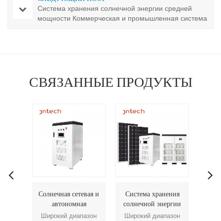
Система хранения солнечной энергии средней
мощности Коммерческая и промышленная система
хранения энергии
СВЯЗАННЫЕ ПРОДУКТЫ
вая и
Система хранения
Накопление энергии
20 
я
солнечной энергии
30кВА~120кВА
нная
20 кВА~120 кВА
Система хранения
эн
азон
Широкий диапазон
Широкий диапазон
Шир