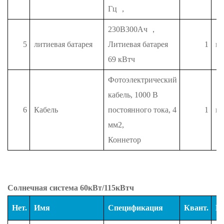
Гц
，
230В300Ач
，
5
литиевая батарея
Литиевая батарея
1
п
69 кВтч
Фотоэлектрический
кабель, 1000 В
6
Кабель
постоянного тока, 4
1
п
мм2,
Коннетор
Солнечная система 60кВт/115кВтч
Нет.
Имя
Спецификация
Квант.
Е