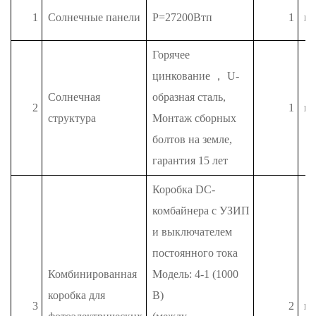
1
Солнечные панели
P=27200Втп
1
п
Горячее
цинкование
，
U-
Солнечная
образная сталь,
2
1
п
структура
Монтаж сборных
болтов на земле,
гарантия 15 лет
Коробка DC-
комбайнера с УЗИП
и выключателем
постоянного тока
Комбинированная
Модель: 4-1 (1000
коробка для
В)
3
2
п