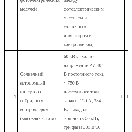
фотоэлектрических
(между
модулей
фотоэлектрическим
массивом и
солнечным
инвертором и
контроллером)
60 кВт, входное
напряжение PV 404
Солнечный
В постоянного тока
автономный
~ 750 В
инвертор с
постоянного тока,
4
1
п
гибридным
зарядка 150 А, 384
контроллером
В, выходная
(высокая частота)
мощность 60 кВт,
три фазы 380 В/50