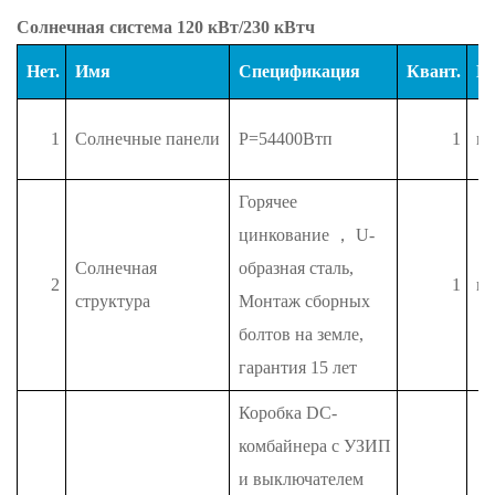
Солнечная система 120 кВт/230 кВтч
Нет.
Имя
Спецификация
Квант.
Е
1
Солнечные панели
P=54400Втп
1
п
Горячее
цинкование
，
U-
Солнечная
образная сталь,
2
1
п
структура
Монтаж сборных
болтов на земле,
гарантия 15 лет
Коробка DC-
комбайнера с УЗИП
и выключателем