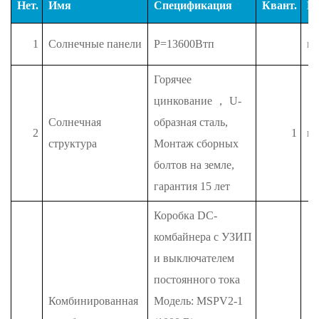
Нет.
Имя
Спецификация
Квант.
Е
1
Солнечные панели
P=13600Втп
п
Горячее
цинкование
，
U-
Солнечная
образная сталь,
2
1
п
структура
Монтаж сборных
болтов на земле,
гарантия 15 лет
Коробка DC-
комбайнера с УЗИП
и выключателем
постоянного тока
Комбинированная
Модель: MSPV2-1