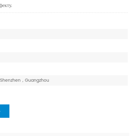
фекту.
ai，Shenzhen，Guangzhou
Ь