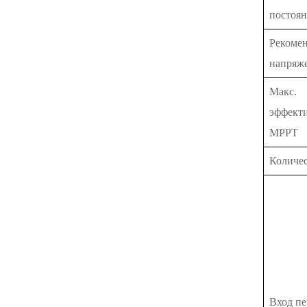
постоян
Рекоме
напряж
Макс.
эффект
MPPT
Количес
Вход п