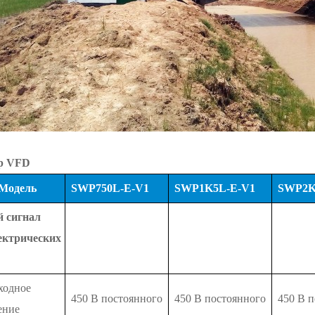
р VFD
\Модель
SWP750L-E-V1
SWP1K5L-E-V1
SWP2K
й сигнал
ектрических
ходное
450 В постоянного
450 В постоянного
450 В 
ение