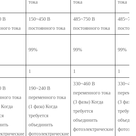
тока
тока
тока
0 В
150~450 В
485~750 В
485~750
ного тока
постоянного тока
постоянного тока
постоян
99%
99%
99%
1
1
1
330~460 В
330~460
0 В
190~240 В
переменного тока
перемен
нного тока
переменного тока
(3 фазы) Когда
(3 фазы)
) Когда
(1 фаза) Когда
требуется
требуетс
ся
требуется
объединить
объедин
нить
объединить
фотоэлектрические
фотоэле
ектрические
фотоэлектрические