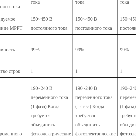
тока
тока
тока
ного тока
ндуемое
150~450 В
150~450 В
150~45
ение MPPT
постоянного тока
постоянного тока
постоян
ивность
99%
99%
99%
тво строк
1
1
1
190~240 В
190~240 В
190~24
переменного тока
переменного тока
переме
(1 фаза) Когда
(1 фаза) Когда
(1 фаза
требуется
требуется
требует
объединить
объединить
объеди
еременного
фотоэлектрические
фотоэлектрические
фотоэл