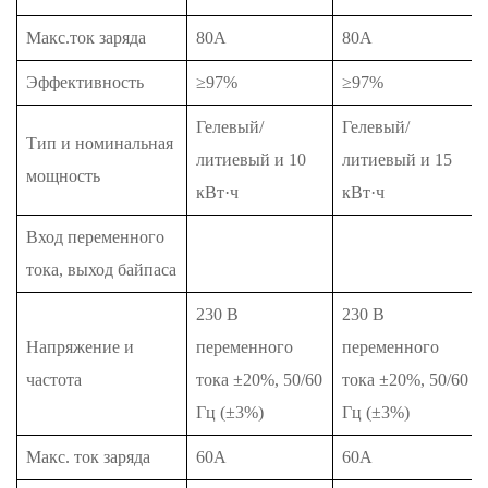
Макс.ток заряда
80А
80А
Эффективность
≥97%
≥97%
Гелевый/
Гелевый/
Тип и номинальная
литиевый и 10
литиевый и 15
мощность
кВт·ч
кВт·ч
Вход переменного
тока, выход байпаса
230 В
230 В
Напряжение и
переменного
переменного
частота
тока ±20%, 50/60
тока ±20%, 50/60
Гц (±3%)
Гц (±3%)
Макс. ток заряда
60А
60А