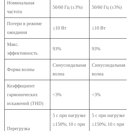
Номинальная
50/60 Гц (±3%)
50/60 Гц (±3%)
частота
Потери в режиме
≤10 Вт
≤10 Вт
ожидания
Макс.
93%
93%
эффективность
Синусоидальная
Синусоидальная
Форма волны
волна
волна
Коэффициент
гармонических
<3%
<3%
искажений (THD)
5 с при нагрузке
5 с при нагрузке
≥150%; 10 с при
≥150%; 10 с при
Перегрузка