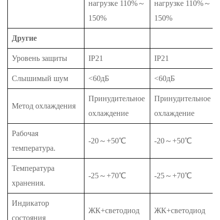
нагрузке 110%～
нагрузке 110%～
150%
150%
Другие
Уровень защиты
IP21
IP21
Слышимый шум
<60дБ
<60дБ
Принудительное
Принудительное
Метод охлаждения
охлаждение
охлаждение
Рабочая
-20～+50℃
-20～+50℃
температура.
Температура
-25～+70℃
-25～+70℃
хранения.
Индикатор
ЖК+светодиод
ЖК+светодиод
состояния