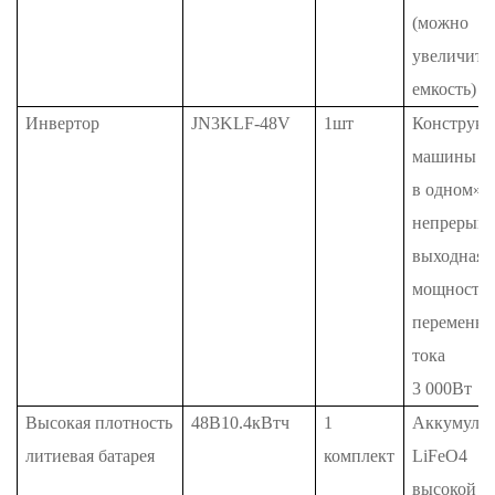
(можно
увеличить
емкость)
Инвертор
JN3KLF-48V
1шт
Конструкц
машины «
в одном»,
непрерывн
выходная
мощность
переменно
тока
3
000Вт
Высокая плотность
48В10.4кВтч
1
Аккумулят
литиевая батарея
комплект
LiFeO4
высокой