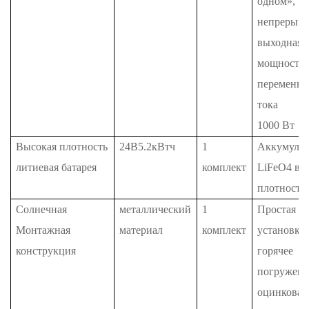
одном»,
непрерывн
выходная
мощность
переменно
тока
1000 Вт
Высокая плотность
24В5.2кВтч
1
Аккумулят
литиевая батарея
комплект
LiFeO4 вы
плотности
Солнечная
металлический
1
Простая
Монтажная
материал
комплект
установка,
конструкция
горячее
погружени
оцинкован