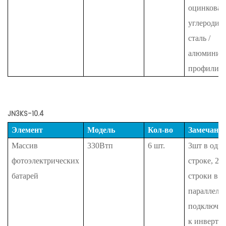
оцинкован
углеродис
сталь /
алюминие
профили
JN3KS-10.4
Элемент
Модель
Кол-во
Замечани
Массив
330Втп
6
шт.
3шт в одн
фотоэлектрических
строке, 2
батарей
строки в
параллель
подключе
к инверто