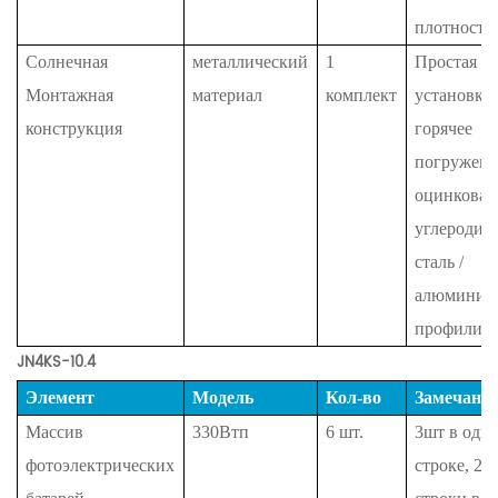
плотности
Солнечная
металлический
1
Простая
Монтажная
материал
комплект
установка,
конструкция
горячее
погружени
оцинкован
углеродис
сталь /
алюминие
профили
JN4KS-10.4
Элемент
Модель
Кол-во
Замечани
Массив
330Втп
6
шт.
3шт в одн
фотоэлектрических
строке, 2