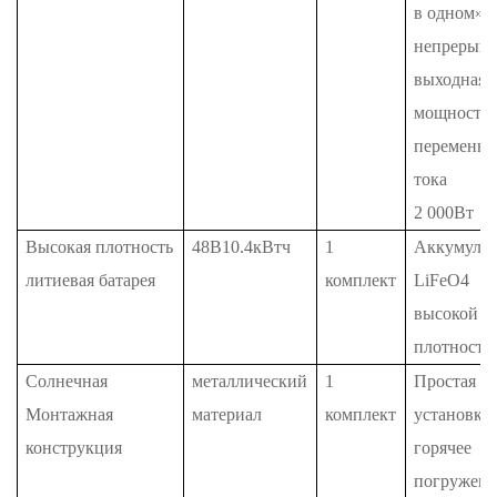
в одном»,
непрерывн
выходная
мощность
переменно
тока
2
000Вт
Высокая плотность
48В10.4кВтч
1
Аккумулят
литиевая батарея
комплект
LiFeO4
высокой
плотности
Солнечная
металлический
1
Простая
Монтажная
материал
комплект
установка,
конструкция
горячее
погружени