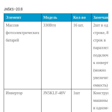
JN5KS-20.8
Элемент
Модель
Кол-во
Замечани
Массив
330Втп
16
шт.
2шт в одн
фотоэлектрических
строке, 8
батарей
строк в
параллель
подключе
к инверто
(можно
увеличить
емкость)
Инвертор
JN5KLF-48V
1шт
Конструкц
машины «
в одном»,