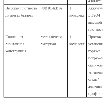
4
000Вт
Высокая плотность
48В10.4кВтч
1
Аккумулят
литиевая батарея
комплект
LiFeO4
высокой
плотности
Солнечная
металлический
1
Простая
Монтажная
материал
комплект
установка,
конструкция
горячее
погружени
оцинкован
углеродис
сталь /
алюминие
профили