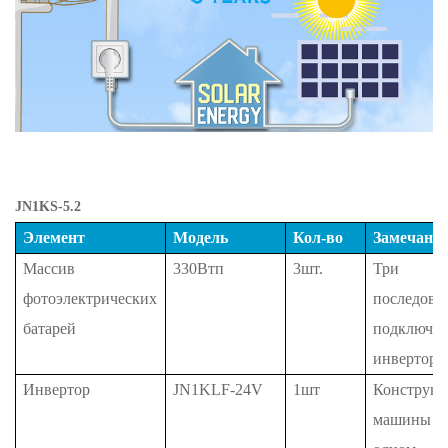
JN1KS-5.2
Элемент
Модель
Кол-во
Замечани
Массив
330Втп
3шт.
Три
фотоэлектрических
последова
батарей
подключен
инвертору
Инвертор
JN1KLF-24V
1шт
Конструкц
машины «в