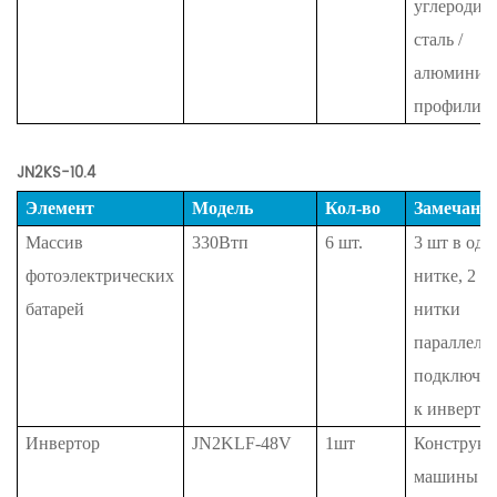
углеродис
сталь /
алюминие
профили
JN2KS-10.4
Элемент
Модель
Кол-во
Замечани
Массив
330Втп
6
шт.
3 шт в одн
фотоэлектрических
нитке, 2
батарей
нитки
параллель
подключе
к инверто
Инвертор
JN2KLF-48V
1шт
Конструкц
машины «