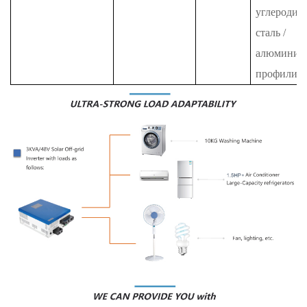
углеродис
сталь /
алюминие
профили