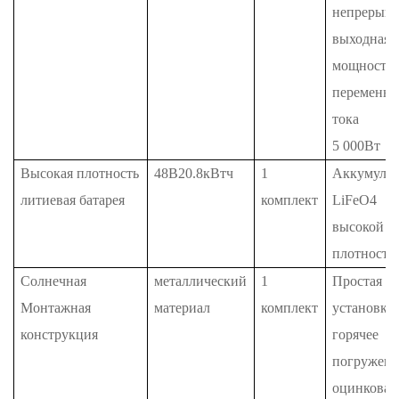
непрерывн
выходная
мощность
переменно
тока
5
000Вт
Высокая плотность
48В20.8кВтч
1
Аккумулят
литиевая батарея
комплект
LiFeO4
высокой
плотности
Солнечная
металлический
1
Простая
Монтажная
материал
комплект
установка,
конструкция
горячее
погружени
оцинкован